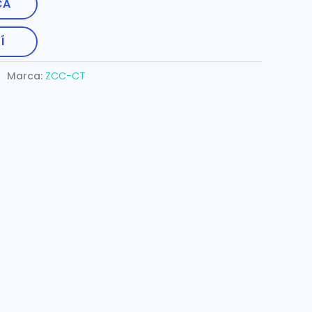
CA
Í
Marca:
ZCC-CT