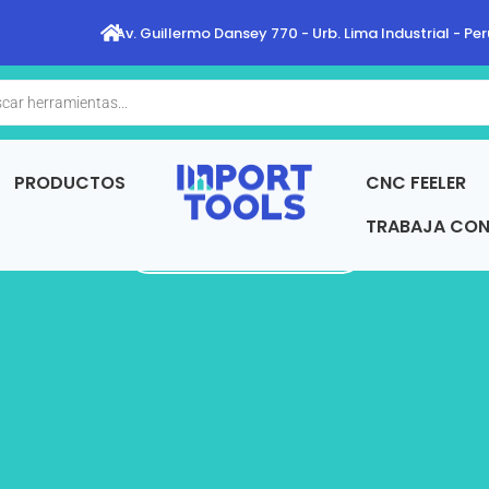
Av. Guillermo Dansey 770 - Urb. Lima Industrial - Per
a
s
PRODUCTOS
CNC FEELER
TRABAJA CO
REGRESAR A TIENDA