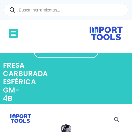
Ir
Búsqueda
de
al
productos
contenido
Menú
REGRESAR A TIENDA
FRESA
CARBURADA
ESFÉRICA
GM-
4B