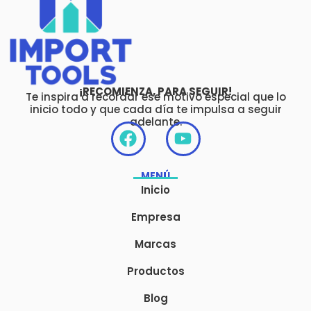
¡RECOMIENZA, PARA SEGUIR!
Te inspira a recordar ese motivo especial que lo
inicio todo y que cada día te impulsa a seguir
adelante.
F
Y
a
o
c
u
MENÚ
e
t
Inicio
b
u
o
b
Empresa
o
e
Marcas
k
Productos
Blog