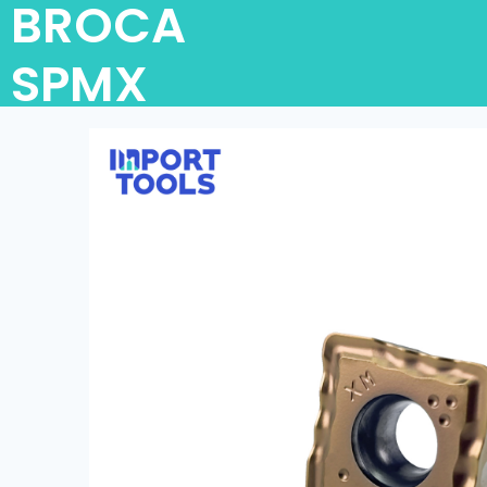
BROCA
SPMX