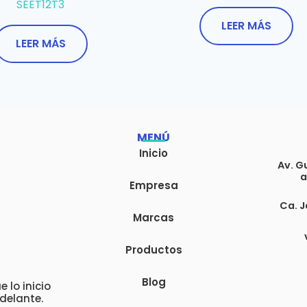
SEET12T3
LEER MÁS
LEER MÁS
MENÚ
Inicio
Av. G
a
Empresa
Ca. J
Marcas
Productos
Blog
 lo inicio
delante.