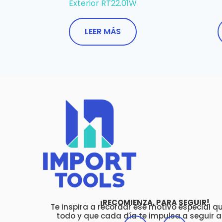
Exterior RT22.01W
LEER MÁS
¡RECOMIENZA, PARA SEGUIR!
Te inspira a recordar ese motivo especial que
todo y que cada día te impulsa a seguir a
F
Y