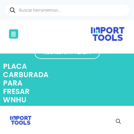
Ir
Búsqueda
de
al
productos
contenido
Menú
REGRESAR A TIENDA
PLACA
CARBURADA
PARA
FRESAR
WNHU