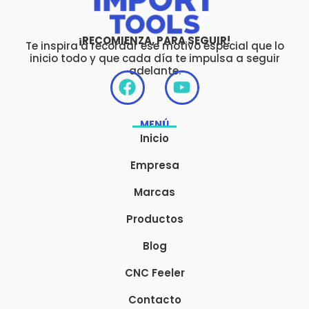
¡RECOMIENZA, PARA SEGUIR!
Te inspira a recordar ese motivo especial que lo
inicio todo y que cada día te impulsa a seguir
adelante.
F
Y
a
o
c
u
MENÚ
e
t
Inicio
b
u
o
b
Empresa
o
e
Marcas
k
Productos
Blog
CNC Feeler
Contacto