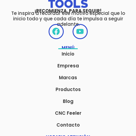
¡RECOMIENZA, PARA SEGUIR!
Te inspira a recordar ese motivo especial que lo
inicio todo y que cada día te impulsa a seguir
adelante.
F
Y
a
o
c
u
MENÚ
e
t
Inicio
b
u
o
b
Empresa
o
e
Marcas
k
Productos
Blog
CNC Feeler
Contacto