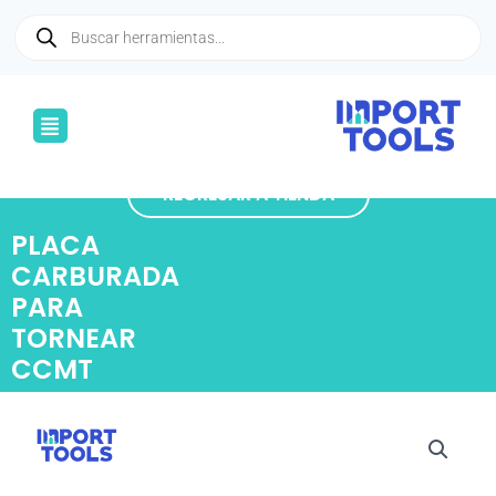
Ir
Búsqueda
de
al
productos
contenido
Menú
REGRESAR A TIENDA
PLACA
CARBURADA
PARA
TORNEAR
CCMT