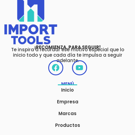
¡RECOMIENZA, PARA SEGUIR!
Te inspira a recordar ese motivo especial que lo
inicio todo y que cada día te impulsa a seguir
adelante.
F
Y
a
o
c
u
MENÚ
e
t
Inicio
b
u
o
b
Empresa
o
e
Marcas
k
Productos