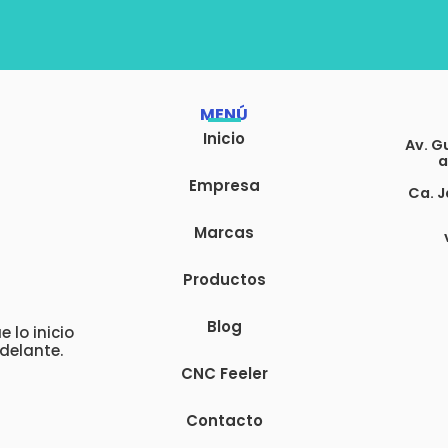
MENÚ
Inicio
Av. G
a
Empresa
Ca. J
Marcas
Productos
Blog
 lo inicio
delante.
CNC Feeler
Contacto