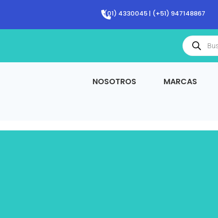
Ir
(01) 4330045 | (+51) 947148867
al
contenido
Búsqued
de
producto
NOSOTROS
MARCAS