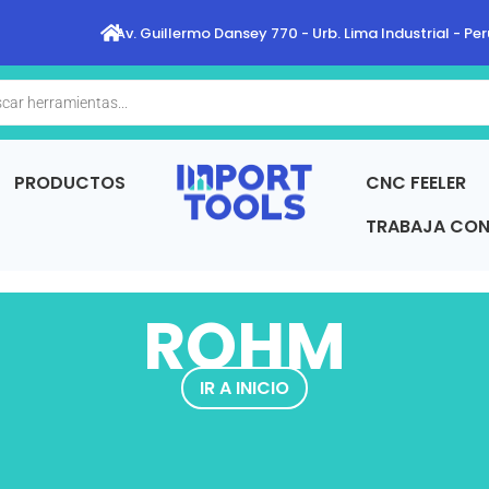
Av. Guillermo Dansey 770 - Urb. Lima Industrial - Per
a
s
PRODUCTOS
CNC FEELER
TRABAJA CO
ROHM
IR A INICIO