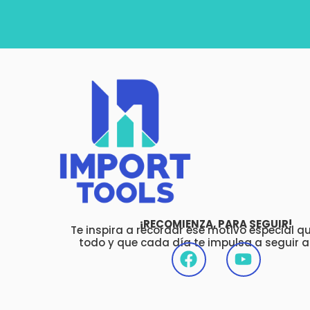
¡RECOMIENZA, PARA SEGUIR!
Te inspira a recordar ese motivo especial que
todo y que cada día te impulsa a seguir a
F
Y
a
o
c
u
e
t