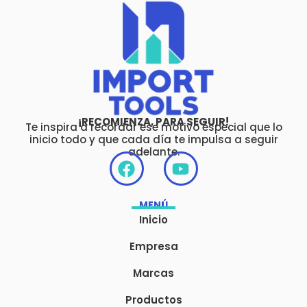
¡RECOMIENZA, PARA SEGUIR!
Te inspira a recordar ese motivo especial que lo
inicio todo y que cada día te impulsa a seguir
adelante.
F
Y
a
o
c
u
MENÚ
e
t
Inicio
b
u
o
b
Empresa
o
e
Marcas
k
Productos