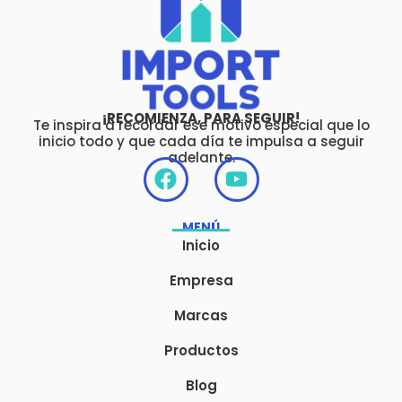
¡RECOMIENZA, PARA SEGUIR!
Te inspira a recordar ese motivo especial que lo
inicio todo y que cada día te impulsa a seguir
adelante.
F
Y
a
o
c
u
MENÚ
e
t
Inicio
b
u
o
b
Empresa
o
e
Marcas
k
Productos
Blog