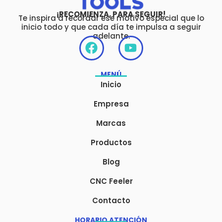
¡RECOMIENZA, PARA SEGUIR!
Te inspira a recordar ese motivo especial que lo
inicio todo y que cada día te impulsa a seguir
adelante.
F
Y
a
o
c
u
MENÚ
e
t
Inicio
b
u
o
b
Empresa
o
e
Marcas
k
Productos
Blog
CNC Feeler
Contacto
HORARIO ATENCIÓN