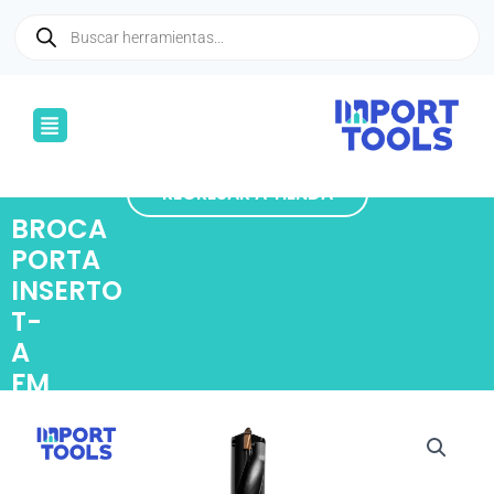
Ir
Búsqueda
de
al
productos
contenido
Menú
REGRESAR A TIENDA
BROCA
PORTA
INSERTO
T-
A
FM