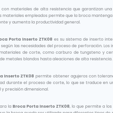
 con materiales de alta resistencia que garantizan una
los materiales empleados permite que la broca mantenga 
ente y aumenta la productividad general.
oca Porta Inserto ZTK08
es su sistema de inserto inte
e, según las necesidades del proceso de perforación. Los 
materiales de corte, como carburo de tungsteno y cerá
sde metales blandos hasta aleaciones de alta resistencia.
a Inserto ZTK08
permite obtener agujeros con toleranc
ad durante el proceso de corte, lo que se traduce en u
 y precisión dimensional.
ara la
Broca Porta Inserto ZTK08
, lo que permite a lo
 que la broca puede ser utilizada para diferentes tipos de