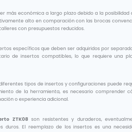
r más económica a largo plazo debido a la posibilidad de 
lativamente alto en comparación con las brocas convenci
talleres con presupuestos reducidos.
rtos específicos que deben ser adquiridos por separado. 
ario de insertos compatibles, lo que requiere una pl
iferentes tipos de insertos y configuraciones puede re
miento de la herramienta, es necesario comprender có
mación o experiencia adicional.
erto ZTK08
son resistentes y duraderos, eventualm
 duros. El reemplazo de los insertos es una necesid