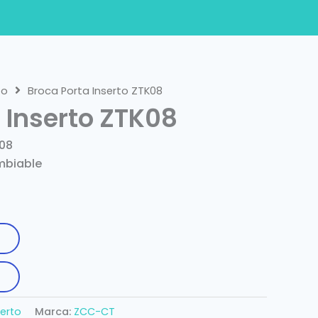
to
Broca Porta Inserto ZTK08
 Inserto ZTK08
K08
mbiable
serto
Marca:
ZCC-CT