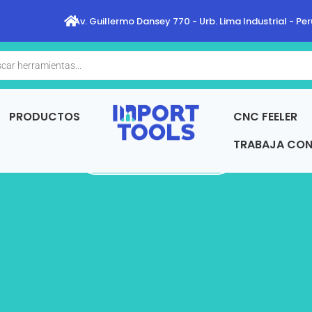
Av. Guillermo Dansey 770 - Urb. Lima Industrial - Per
a
s
PRODUCTOS
CNC FEELER
TRABAJA CO
REGRESAR A TIENDA