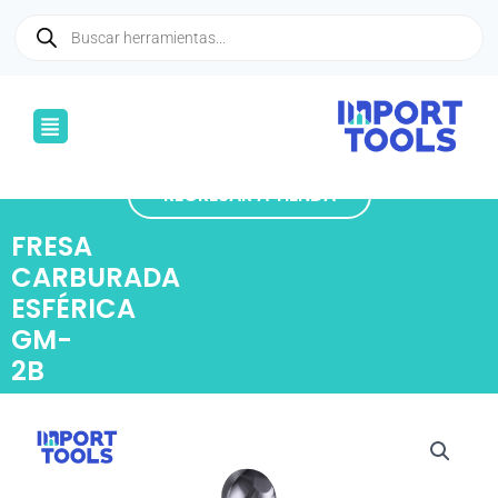
Ir
Búsqueda
de
al
productos
contenido
Menú
REGRESAR A TIENDA
FRESA
CARBURADA
ESFÉRICA
GM-
2B