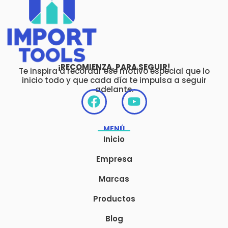
¡RECOMIENZA, PARA SEGUIR!
Te inspira a recordar ese motivo especial que lo
inicio todo y que cada día te impulsa a seguir
adelante.
F
Y
a
o
c
u
MENÚ
e
t
Inicio
b
u
o
b
Empresa
o
e
Marcas
k
Productos
Blog