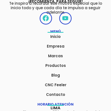
¡RECOMIENZA, PARA SEGUIR!
Te inspira a recordar ese motivo especial que lo
inicio todo y que cada día te impulsa a seguir
adelante.
F
Y
a
o
c
u
MENÚ
e
t
Inicio
b
u
o
b
Empresa
o
e
Marcas
k
Productos
Blog
CNC Feeler
Contacto
HORARIO ATENCIÓN
LIMA