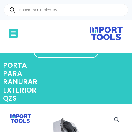
Ir
Búsqueda
de
al
productos
contenido
Menú
REGRESAR A TIENDA
PORTA
PARA
RANURAR
EXTERIOR
QZS