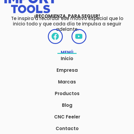
¡RECOMIENZA, PARA SEGUIR!
Te inspira a recordar ese motivo especial que lo
inicio todo y que cada día te impulsa a seguir
adelante.
F
Y
a
o
c
u
MENÚ
e
t
Inicio
b
u
o
b
Empresa
o
e
Marcas
k
Productos
Blog
CNC Feeler
Contacto