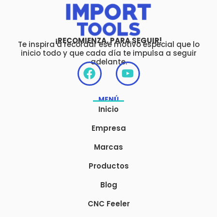
¡RECOMIENZA, PARA SEGUIR!
Te inspira a recordar ese motivo especial que lo
inicio todo y que cada día te impulsa a seguir
adelante.
F
Y
a
o
c
u
MENÚ
e
t
Inicio
b
u
o
b
Empresa
o
e
Marcas
k
Productos
Blog
CNC Feeler