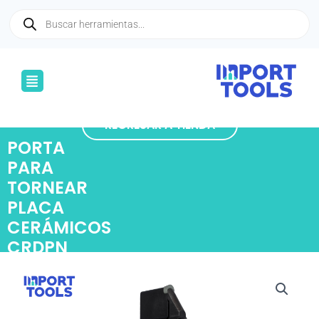
Ir
Búsqueda
de
al
productos
contenido
Menú
REGRESAR A TIENDA
PORTA
PARA
TORNEAR
PLACA
CERÁMICOS
CRDPN