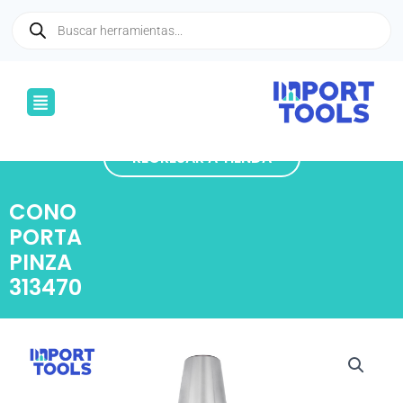
Ir
Búsqueda
de
al
productos
contenido
Menú
REGRESAR A TIENDA
CONO
PORTA
PINZA
313470