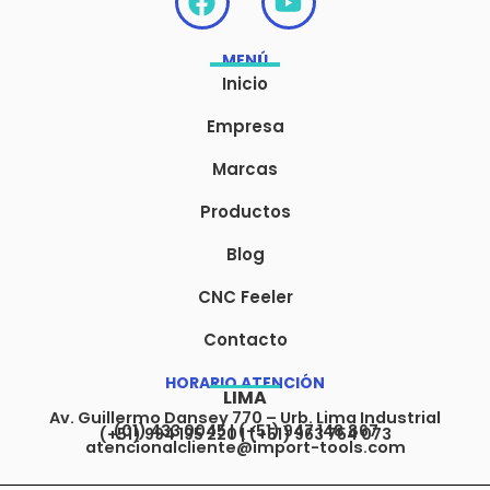
a
o
c
u
MENÚ
e
t
Inicio
b
u
o
b
Empresa
o
e
Marcas
k
Productos
Blog
CNC Feeler
Contacto
HORARIO ATENCIÓN
LIMA
Av. Guillermo Dansey 770 – Urb. Lima Industrial
(01) 433 0045 | (+51) 947 148 867
(+51) 994 195 220 | (+51) 963 754 073
atencionalcliente@import-tools.com