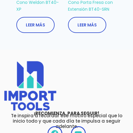
Cono Weldon BT40-
Cono Porta Fresa con
XP
Extensión BT40-SRN
LEER MÁS
LEER MÁS
¡RECOMIENZA, PARA SEGUIR!
Te inspira a recordar ese motivo especial que lo
inicio todo y que cada día te impulsa a seguir
adelante.
F
Y