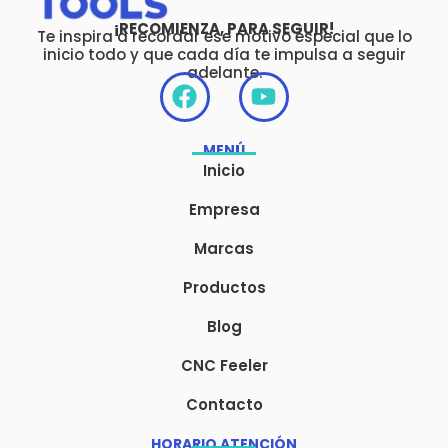
¡RECOMIENZA, PARA SEGUIR!
Te inspira a recordar ese motivo especial que lo
inicio todo y que cada día te impulsa a seguir
adelante.
F
Y
a
o
c
u
MENÚ
e
t
Inicio
b
u
o
b
Empresa
o
e
Marcas
k
Productos
Blog
CNC Feeler
Contacto
HORARIO ATENCIÓN